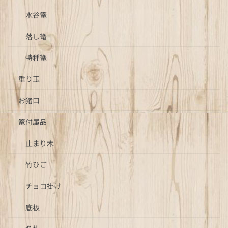
水谷篭
落し篭
特種篭
重り玉
お猪口
篭付属品
止まり木
竹ひご
チョコ掛け
底板