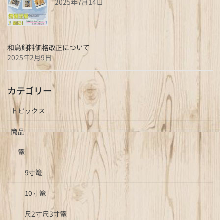
2025年7月14日
和鳥飼料価格改正について
2025年2月9日
カテゴリー
トピックス
商品
篭
9寸篭
10寸篭
尺2寸尺3寸篭