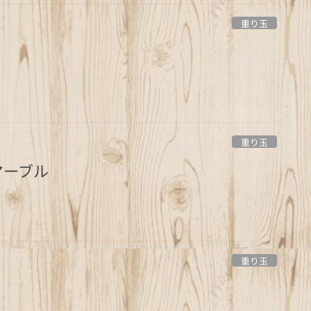
重り玉
重り玉
マーブル
重り玉