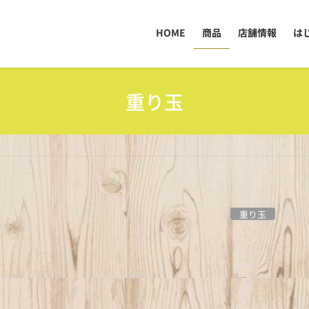
HOME
商品
店舗情報
は
重り玉
重り玉