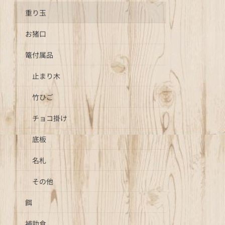
重り玉
お猪口
篭付属品
止まり木
竹ひご
チョコ掛け
底板
名札
その他
餌
補助食