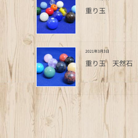
重り玉
2021年3月3日
重り玉 天然石