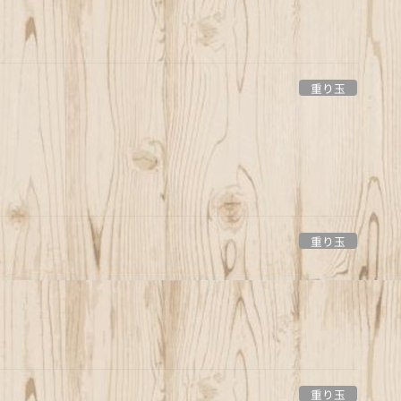
重り玉
重り玉
重り玉