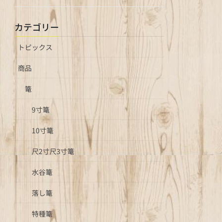
カテゴリー
トピックス
商品
篭
9寸篭
10寸篭
尺2寸尺3寸篭
水谷篭
落し篭
特種篭