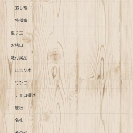
落し篭
特種篭
重り玉
お猪口
篭付属品
止まり木
竹ひご
チョコ掛け
底板
名札
その他