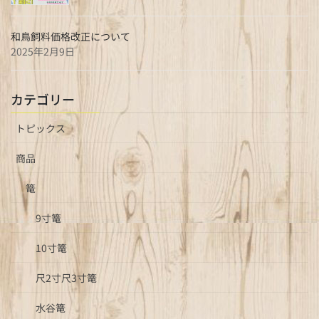
和鳥飼料価格改正について
2025年2月9日
カテゴリー
トピックス
商品
篭
9寸篭
10寸篭
尺2寸尺3寸篭
水谷篭